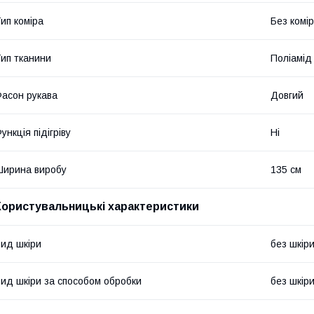
ип коміра
Без комі
ип тканини
Поліамід
асон рукава
Довгий
ункція підігріву
Ні
ирина виробу
135 см
Користувальницькі характеристики
ид шкіри
без шкір
ид шкіри за способом обробки
без шкір