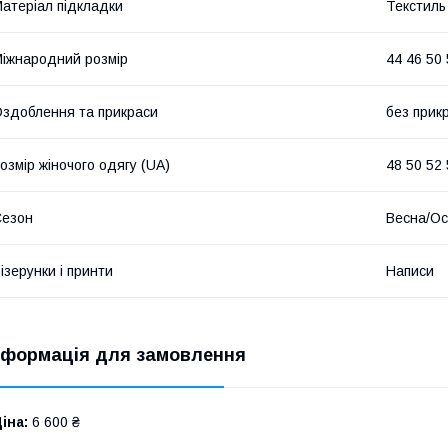
атеріал підкладки
Текстиль
іжнародний розмір
44 46 50
здоблення та прикраси
без прик
озмір жіночого одягу (UA)
48 50 52 
Сезон
Весна/Ос
ізерунки і принти
Написи
нформація для замовлення
іна:
6 600 ₴