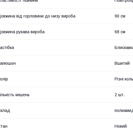
ластивості тканини
Повітроп
овжина від горловини до низу вироба
90 см
овжина рукава вироба
68 см
астібка
Блискавк
Капюшон
Вшитий
олір
Різні кол
ількість кишень
2 шт.
Склад
полиами
Стан
Новий