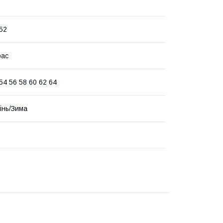
 52
рас
54 56 58 60 62 64
інь/Зима