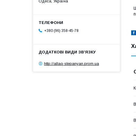
Одеса, Україна
Ш
п
+380 (96) 358-45-78
Х
http://allaq-stepanyan.prom.ua
К
В
В