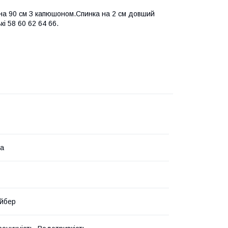
на 90 см З капюшоном.Спинка на 2 см довший
кі 58 60 62 64 66.
на
йбер