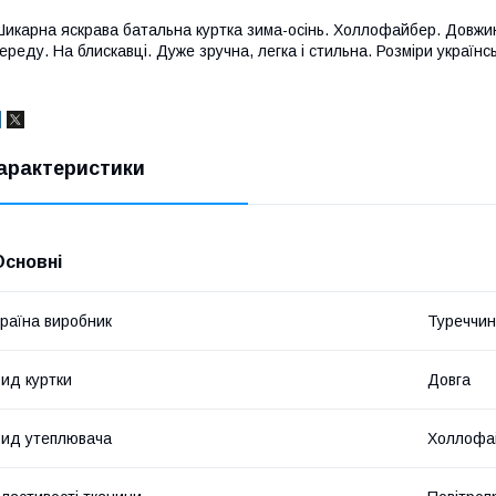
икарна яскрава батальна куртка зима-осінь. Холлофайбер. Довжи
ереду. На блискавці. Дуже зручна, легка і стильна. Розміри українсь
арактеристики
Основні
раїна виробник
Туреччи
ид куртки
Довга
ид утеплювача
Холлофа