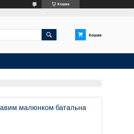
Кошик
Кошик
кравим малюнком батальна