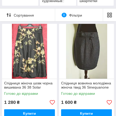
художникыв::
шкарпетки
акварель, олія,
випалювання,
олівець, вишиті.
Сортування
0
Фільтри
Спідниця жіноча шовк чорна
Спідниця вовняна молодіжна
вишивана 36 38 Solar
жіноча твид 36 Sinequanone
Готово до відправки
Готово до відправки
1 280
1 600
₴
₴
Купити
Купити