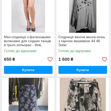
Міні-спідниця з фатиновыми
Спідниця жіноча весна-осінь
воланами для східних танців
з гарною вишивкою 44 46
в трьох кольорах - беж,
Solar
чорному і сірому Kaprizz
Готово до відправки
Готово до відправки
650
1 600
₴
₴
Купити
Купити