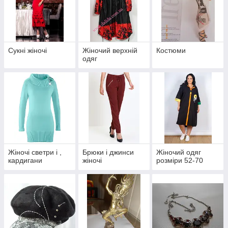
Сукні жіночі
Жіночий верхній
Костюми
одяг
Жіночі светри і ,
Брюки і джинси
Жіночий одяг
кардигани
жіночі
розміри 52-70