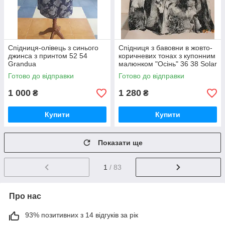
Спідниця-олівець з синього
Спідниця з бавовни в жовто-
джинса з принтом 52 54
коричневих тонах з купонним
Grandua
малюнком "Осінь" 36 38 Solar
Готово до відправки
Готово до відправки
1 000
1 280
₴
₴
Купити
Купити
Показати ще
1
/ 83
Про нас
93% позитивних з 14 відгуків за рік