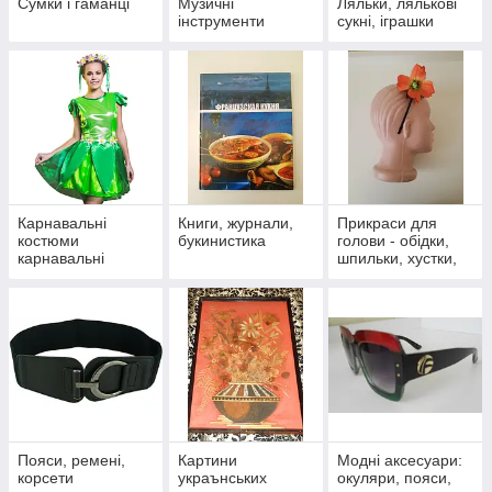
Сумки і гаманці
Музичні
Ляльки, лялькові
інструменти
сукні, іграшки
Карнавальні
Книги, журнали,
Прикраси для
костюми
букинистика
голови - обідки,
карнавальні
шпильки, хустки,
аксесуари
пов'язки, віночки
Пояси, ремені,
Картини
Модні аксесуари:
корсети
украънських
окуляри, пояси,