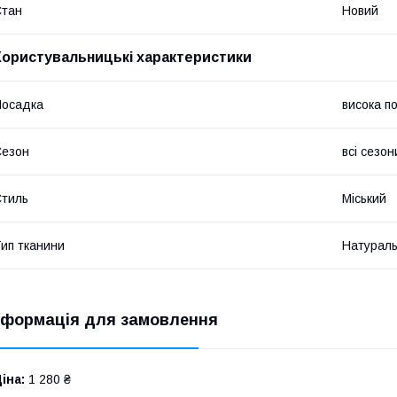
Стан
Новий
Користувальницькі характеристики
Посадка
висока п
Сезон
всі сезон
тиль
Міський
ип тканини
Натураль
нформація для замовлення
іна:
1 280 ₴