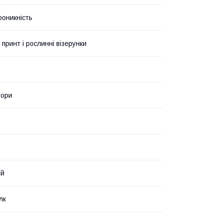
роникність
 принт і рослинні візерунки
ьори
ий
лк