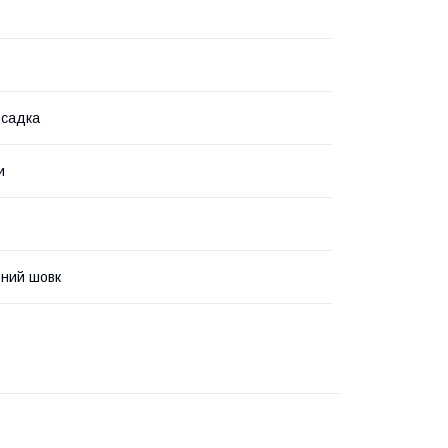
осадка
и
ний шовк