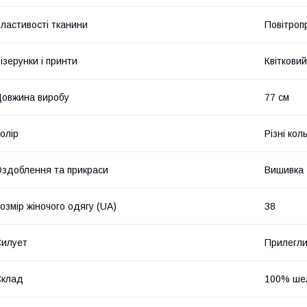
ластивості тканини
Повітроп
ізерунки і принти
Квітковий
овжина виробу
77 см
олір
Різні кол
здоблення та прикраси
Вишивка
озмір жіночого одягу (UA)
38
илует
Прилегл
Склад
100% ше