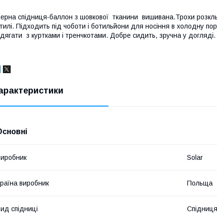
ерна спідниця-баллон з шовкової тканини вишивана.Трохи розкл
тилі. Підходить під чоботи і ботильйони для носіння в холодну пор
дягати з куртками і тренчкотами. Добре сидить, зручна у догляді.
арактеристики
Основні
иробник
Solar
раїна виробник
Польща
ид спідниці
Спідниця