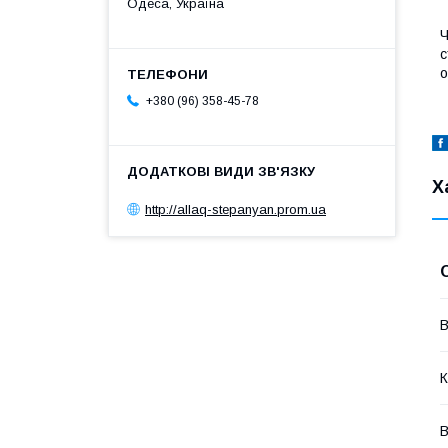
Одеса, Україна
Ч
с
о
+380 (96) 358-45-78
Х
http://allaq-stepanyan.prom.ua
В
К
В