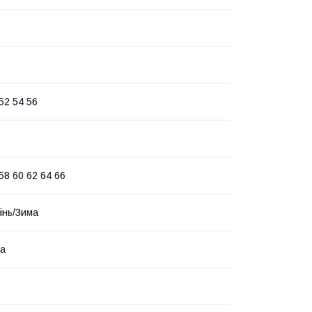
52 54 56
58 60 62 64 66
інь/Зима
ра