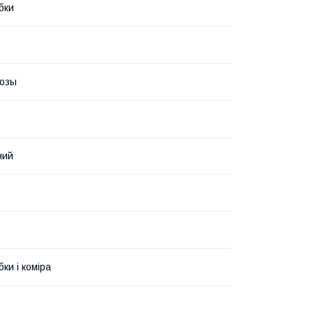
бки
козы
ний
бки і коміра