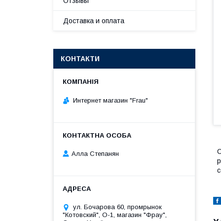
Отзывы
Доставка и оплата
КОНТАКТИ
Интернет магазин "Frau"
С
Алла Степанян
р
с
ул. Бочарова 60, промрынок
"Котовский", О-1, магазин "Фрау",