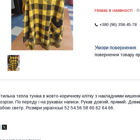
Немає в наявності
К
+380 (96) 358-45-78
повернення товару п
тильна тепла туніка в жовто-коричневу клітку з накладними кишеня
озрізи. По переду і на рукавах написи. Рукав довгий, прямий. Довж
обою светр. Розміри українські 52 54 56 58 60 62 64 66.