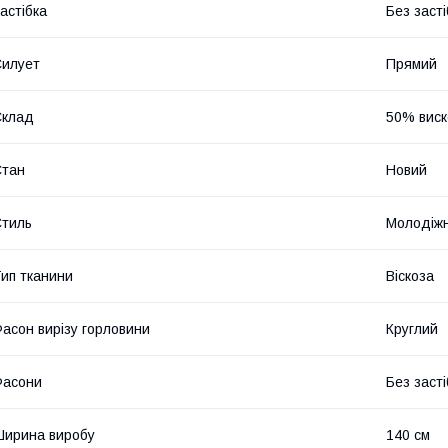
астібка
Без засті
илует
Прямий
Склад
50% вис
Стан
Новий
тиль
Молодіж
ип тканини
Віскоза
асон вирізу горловини
Круглий
Фасони
Без засті
ирина виробу
140 см