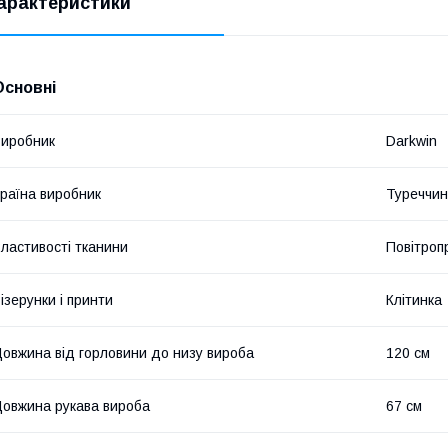
арактеристики
Основні
иробник
Darkwin
раїна виробник
Туреччи
ластивості тканини
Повітроп
ізерунки і принти
Клітинка
овжина від горловини до низу вироба
120 см
овжина рукава вироба
67 см