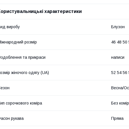
Користувальницькі характеристики
ид виробу
Блузон
іжнародний розмір
46 48 50 
здоблення та прикраси
написи
озмір жіночого одягу (UA)
52 54 56 
Сезон
Весна/Ос
ип сорочкового коміра
Без комі
асон рукава
Пряма