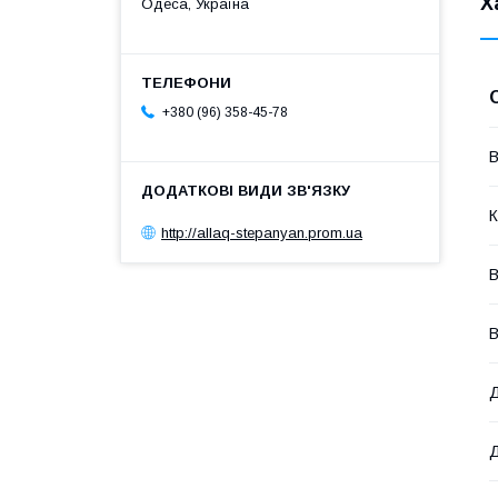
Х
Одеса, Україна
+380 (96) 358-45-78
В
К
http://allaq-stepanyan.prom.ua
В
В
Д
Д