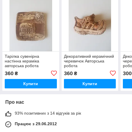
Тарілка сувенірна
Декоративний керамічний
Деко
настінна кераміка
черевичок Авторська
чере
авторська робота
робота
робо
360
360
300
₴
₴
Купити
Купити
Про нас
93% позитивних з 14 відгуків за рік
Працює з 29.06.2012