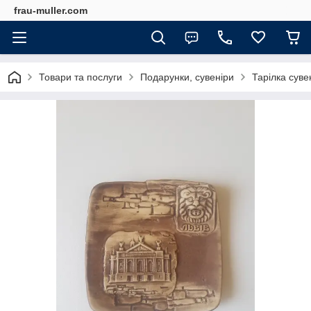
frau-muller.com
Товари та послуги
Подарунки, сувеніри
Тарілка суве