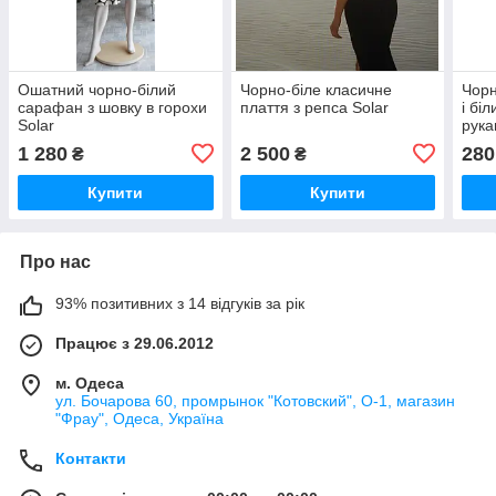
Ошатний чорно-білий
Чорно-біле класичне
Чорн
сарафан з шовку в горохи
плаття з репса Solar
і бі
Solar
рука
1 280
2 500
280
₴
₴
Купити
Купити
Про нас
93% позитивних з 14 відгуків за рік
Працює з 29.06.2012
м. Одеса
ул. Бочарова 60, промрынок "Котовский", О-1, магазин
"Фрау", Одеса, Україна
Контакти