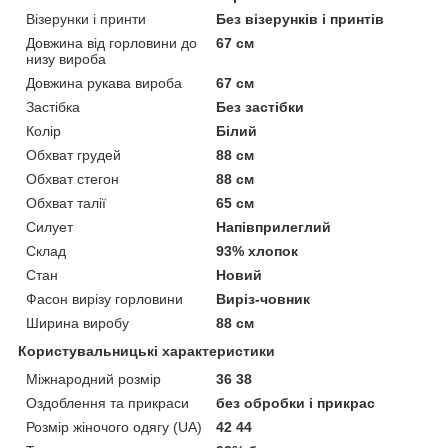
Візерунки і принти
Без візерунків і принтів
Довжина від горловини до
67 см
низу вироба
Довжина рукава вироба
67 см
Застібка
Без застібки
Колір
Білий
Обхват грудей
88 см
Обхват стегон
88 см
Обхват талії
65 см
Силует
Напівприлеглий
Склад
93% хлопок
Стан
Новий
Фасон вирізу горловини
Виріз-човник
Ширина виробу
88 см
Користувальницькі характеристики
Міжнародний розмір
36 38
Оздоблення та прикраси
без обробки і прикрас
Розмір жіночого одягу (UA)
42 44