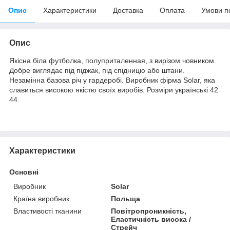
Опис
Характеристики
Доставка
Оплата
Умови п
Опис
Якісна біла футболка, полуприталенная, з вирізом човником.
Добре виглядає під піджак, під спідницю або штани.
Незамінна базова річ у гардеробі. Виробник фірма Solar, яка
славиться високою якістю своїх виробів. Розміри українські 42
44.
Характеристики
Основні
Виробник
Solar
Країна виробник
Польща
Властивості тканини
Повітропроникність,
Еластичність висока /
Стрейч