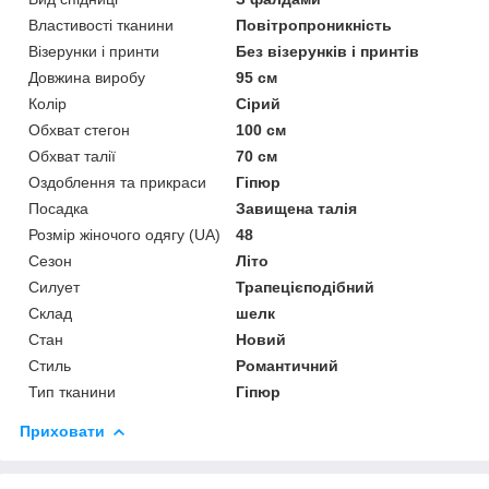
Властивості тканини
Повітропроникність
Візерунки і принти
Без візерунків і принтів
Довжина виробу
95 см
Колір
Сірий
Обхват стегон
100 см
Обхват талії
70 см
Оздоблення та прикраси
Гіпюр
Посадка
Завищена талія
Розмір жіночого одягу (UA)
48
Сезон
Літо
Силует
Трапецієподібний
Склад
шелк
Стан
Новий
Стиль
Романтичний
Тип тканини
Гіпюр
Приховати