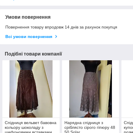
Умови повернення
Повернення товару впродовж 14 днів за рахунок покупця
Всі умови повернення
Подібні товари компанії
Спідниця вельвет бавовна
Нарядна спідниця з
Спід
кольору шоколаду з
сріблясто сірого гіпюру 48
купо
шифоновими вставками
50 Solar
розм