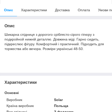
Опис
Характеристики
Доставка
Оплата
Умови п
Опис
Шикарна спідниця з дорогого сріблясто-сірого гіпюру з
подкройной нижній деталлю. Довжина міді. Гарно сидить,
підкреслює фігуру. Комфортний і практичний. Підходить для
торжества або вечора. Розміри українські 48-50.
Характеристики
Основні
Виробник
Solar
Країна виробник
Польща
Вид спідниці
З фалдами