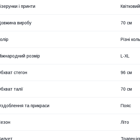
ізерунки і принти
Квітковий
овжина виробу
70 см
олір
Різні кол
іжнародний розмір
L-XL
бхват стегон
96 см
бхват талії
70 см
здоблення та прикраси
Пояс
Сезон
Літо
илует
Трапеціє