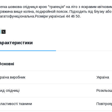
егка шовкова спідниця крою "трапеція" на літо з яскравим квіткови
овжина вище коліна, подкройной поясок. Підходить під блузку або
агатофункціональна.Розміри українські 44 46 50.
арактеристики
Основні
раїна виробник
Україна
ид спідниці
Розкльош
ластивості тканини
Повітроп