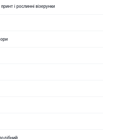
 принт і рослинні візерунки
ьори
подібний