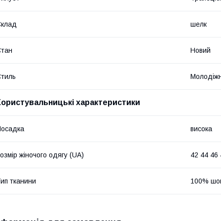
Склад
шелк
Стан
Новий
тиль
Молодіж
Користувальницькі характеристики
Посадка
висока
озмір жіночого одягу (UA)
42 44 46
ип тканини
100% шо