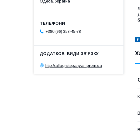
Одеса, Україна
Л
Д
б
+380 (96) 358-45-78
Х
http://allaq-stepanyan.prom.ua
К
В
В