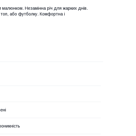
м малюнком. Незамінна річ для жарких днів.
 топ, або футболку. Комфортна і
ені
роникність