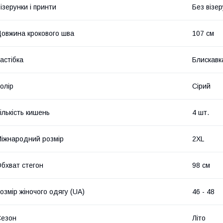
ізерунки і принти
Без візер
овжина крокового шва
107 см
астібка
Блискавк
олір
Сірий
ількість кишень
4 шт.
іжнародний розмір
2XL
бхват стегон
98 см
озмір жіночого одягу (UA)
46 - 48
Сезон
Літо