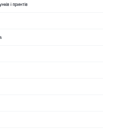
унків і принтів
а