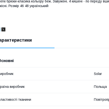
егкі брюки-класика кольору беж. Завужені. 4 кишені - по переду вшив
кісні. Розмір 46 48 український
арактеристики
Основні
иробник
Solar
раїна виробник
Польща
ластивості тканини
Повітроп