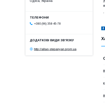
Одеса, Україна
Л
я
.
+380 (96) 358-45-78
Х
http://allaq-stepanyan.prom.ua
В
К
В