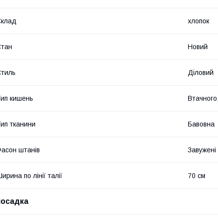
Склад
хлопок
Стан
Новий
тиль
Діловий
ип кишень
Втачного,
ип тканини
Бавовна
асон штанів
Завужені
ирина по лінії талії
70 см
посадка