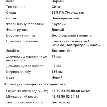
Колір
Чорний
Тип тканини
Сітка
Склад
93% ПА 7% єластан
Силует
Напівприлеглий
Фасон вирізу горловини
Круглий
Фасон рукава
Довгий
Візерунки і принти
Без візерунків і принтів
Властивості тканини
Еластичність висока /
Стрейч, Повітропроникність
Застібка
Без застібки
Довжина від горловини до
67 см
низу вироба
Довжина рукава вироба
67 см
Ширина виробу
136 см
Стан
Новий
Користувальницькі характеристики
Розмір жіночого одягу (UA)
48-50 54-56 58-60 62-64
Міжнародний розмір
46 48 50 52 54 56
Тип сорочкового коміра
Без коміра