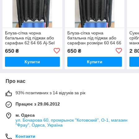
Блуза-сітка чорна
Блуза-сітка чорна
Сукн
батальна під піджак або
батальна під піджак або
сріб
сарафан 62 64 66 Aj-Sel
сарафан розміри 60 64 66
манж
Aj-Sel
650
650
2 8
₴
₴
Купити
Купити
Про нас
93% позитивних з 14 відгуків за рік
Працює з 29.06.2012
м. Одеса
ул. Бочарова 60, промрынок "Котовский", О-1, магазин
"Фрау", Одеса, Україна
Контакти