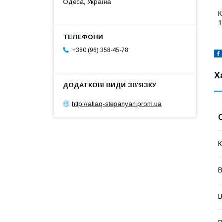
Одеса, Україна
К
1
+380 (96) 358-45-78
Х
http://allaq-stepanyan.prom.ua
К
В
В