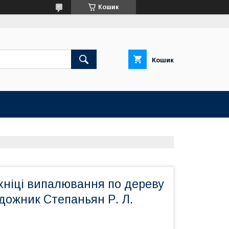
Кошик
Кошик
хніці випалювання по дереву
удожник Степаньян Р. Л.