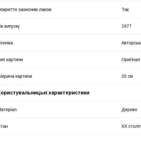
окриття захисним лаком
Так
ік випуску
1977
ехніка
Авторськ
ип картини
Оригінал
ирина картини
20 см
Користувальницькі характеристики
атеріал
Дерево
Стан
ХХ столі