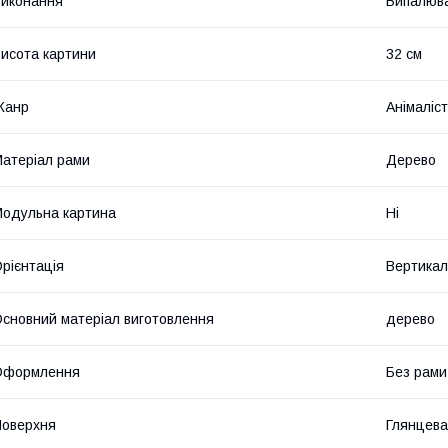
иконання
Випалюва
исота картини
32 см
Жанр
Анімаліс
атеріал рами
Дерево
одульна картина
Ні
рієнтація
Вертикал
сновний матеріал виготовлення
дерево
Оформлення
Без рами
оверхня
Глянцева