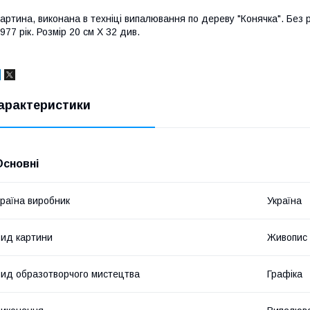
артина, виконана в техніці випалювання по дереву "Конячка". Без 
977 рік. Розмір 20 см Х 32 див.
арактеристики
Основні
раїна виробник
Україна
ид картини
Живопис 
ид образотворчого мистецтва
Графіка