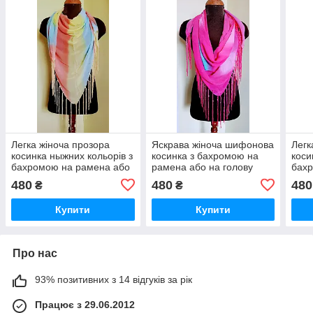
Легка жіноча прозора
Яскрава жіноча шифонова
Легк
косинка ныжних кольорів з
косинка з бахромою на
коси
бахромою на рамена або
рамена або на голову
бах
на голову Alexika
Alexika
на г
480
480
480
₴
₴
Купити
Купити
Про нас
93% позитивних з 14 відгуків за рік
Працює з 29.06.2012