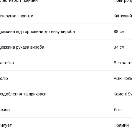
ластивості тканини
Повітроп
ізерунки і принти
Квітковий
овжина від горловини до низу вироба
88 см
овжина рукава вироба
34 см
астібка
Без засті
олір
Різні кол
здоблення та прикраси
Камені S
Сезон
Літо
илует
Прямий