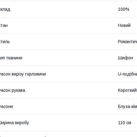
Склад
100%
Стан
Новий
тиль
Романти
ип тканини
Шифон
асон вирізу горловини
U-подібн
асон рукава
Короткий
Фасони
Блуза-кі
ирина виробу
110 см