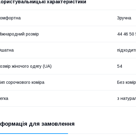
Користувальницькі характеристики
Комфортна
Зручна
іжнародний розмір
44 46 50
Ошатна
підходит
озмір жіночого одягу (UA)
54
ип сорочкового коміра
Без комі
егка
з натура
нформація для замовлення