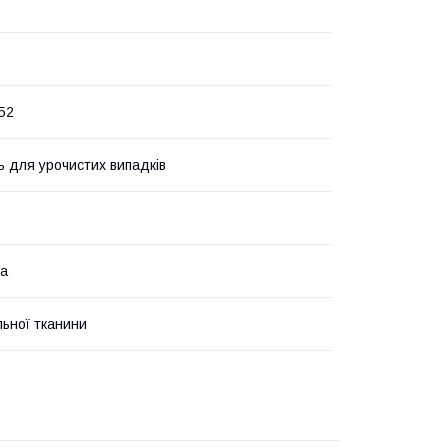
 52
ь для урочистих випадків
ра
льної тканини