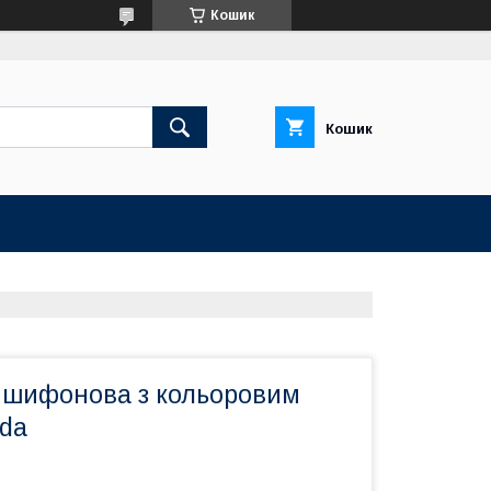
Кошик
Кошик
а шифонова з кольоровим
ida