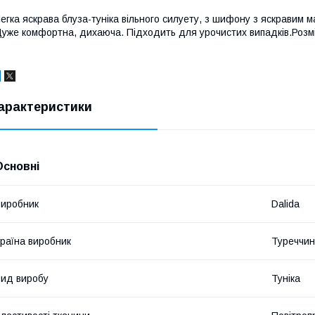
егка яскрава блуза-туніка вільного силуету, з шифону з яскравим м
уже комфортна, дихаюча. Підходить для урочистих випадків.Розмір
арактеристики
Основні
иробник
Dalida
раїна виробник
Туреччи
ид виробу
Туніка