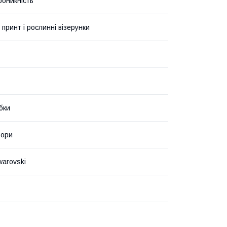
роникність
 принт і рослинні візерунки
бки
ьори
warovski