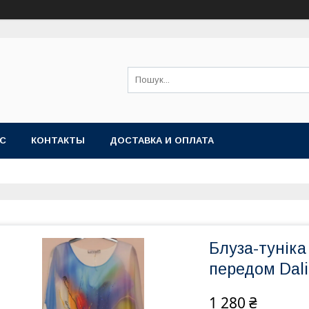
АС
КОНТАКТЫ
ДОСТАВКА И ОПЛАТА
Блуза-тунік
передом Dal
1 280 ₴