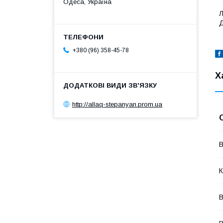
Одеса, Україна
Л
Д
+380 (96) 358-45-78
Х
http://allaq-stepanyan.prom.ua
В
К
В