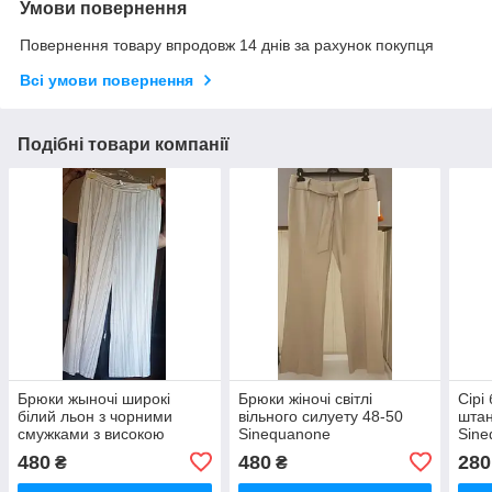
Умови повернення
Повернення товару впродовж 14 днів за рахунок покупця
Всі умови повернення
Подібні товари компанії
Брюки жыночі широкі
Брюки жіночі світлі
Сірі
білий льон з чорними
вільного силуету 48-50
штан
смужками з високою
Sinequanone
Sine
посадкою 38 Sinequanone
480
480
280
₴
₴