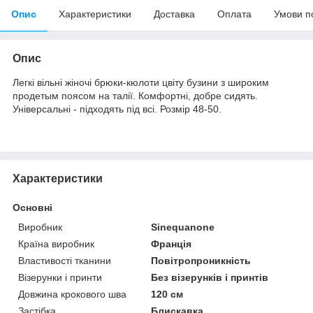
Опис
Характеристики
Доставка
Оплата
Умови п
Опис
Легкі вільні жіночі брюки-кюлоти цвіту бузини з широким
продетым поясом на талії. Комфортні, добре сидять.
Універсальні - підходять під всі. Розмір 48-50.
Характеристики
Основні
Виробник
Sinequanone
Країна виробник
Франція
Властивості тканини
Повітропроникність
Візерунки і принти
Без візерунків і принтів
Довжина крокового шва
120 см
Застібка
Блискавка