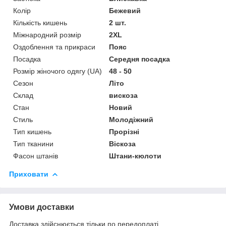
Колір
Бежевий
Кількість кишень
2 шт.
Міжнародний розмір
2XL
Оздоблення та прикраси
Пояс
Посадка
Середня посадка
Розмір жіночого одягу (UA)
48 - 50
Сезон
Літо
Склад
вискоза
Стан
Новий
Стиль
Молодіжний
Тип кишень
Прорізні
Тип тканини
Віскоза
Фасон штанів
Штани-кюлоти
Приховати
Умови доставки
Доставка здійснюється тільки по передоплаті.