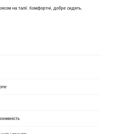
оясом на талії. Комфортні, добре сидять.
one
роникність