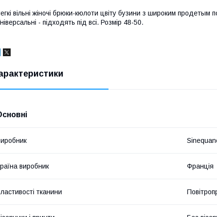
егкі вільні жіночі брюки-кюлоти цвіту бузини з широким продетым п
ніверсальні - підходять під всі. Розмір 48-50.
арактеристики
Основні
иробник
Sinequan
раїна виробник
Франція
ластивості тканини
Повітроп