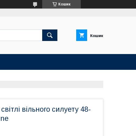
Кошик
Кошик
світлі вільного силуету 48-
one