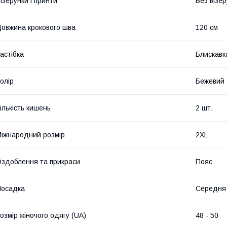
ізерунки і принти
Без візер
овжина крокового шва
120 см
астібка
Блискавк
олір
Бежевий
ількість кишень
2 шт.
іжнародний розмір
2XL
здоблення та прикраси
Пояс
Посадка
Середня
озмір жіночого одягу (UA)
48 - 50