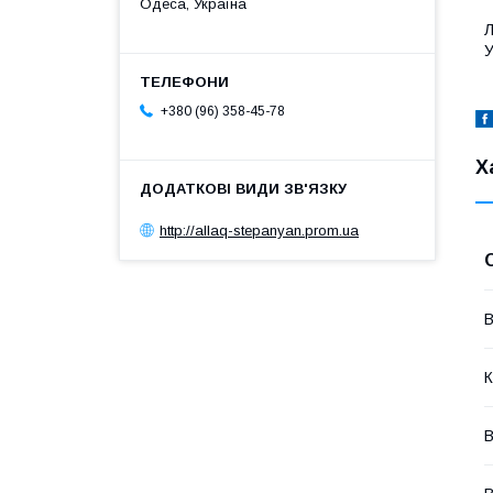
Одеса, Україна
Л
У
+380 (96) 358-45-78
Х
http://allaq-stepanyan.prom.ua
В
К
В