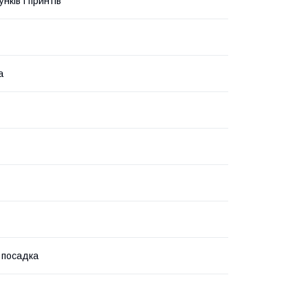
унків і принтів
а
 посадка