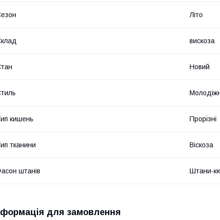
Сезон
Літо
Склад
вискоза
Стан
Новий
тиль
Молодіж
ип кишень
Прорізні
ип тканини
Віскоза
асон штанів
Штани-к
нформація для замовлення