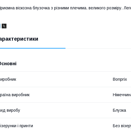
риємна віскозна блузочка з різними плечима. великого розміру. Легк
арактеристики
Основні
иробник
Bonprix
раїна виробник
Німеччин
ид виробу
Блузка
ізерунки і принти
Без візер