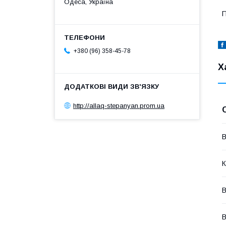
Одеса, Україна
П
+380 (96) 358-45-78
Х
http://allaq-stepanyan.prom.ua
В
К
В
В