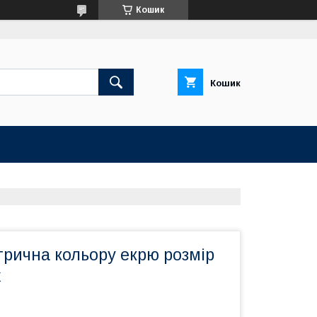
Кошик
Кошик
трична кольору екрю розмір
x