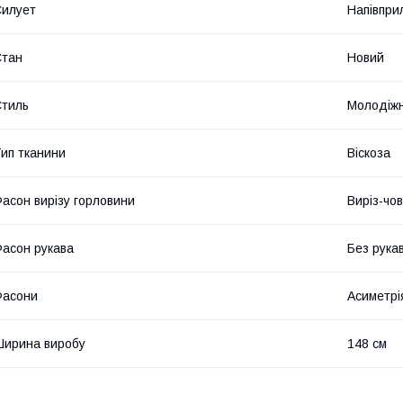
илует
Напівпри
Стан
Новий
тиль
Молодіж
ип тканини
Віскоза
асон вирізу горловини
Виріз-чо
асон рукава
Без рука
Фасони
Асиметрі
ирина виробу
148 см