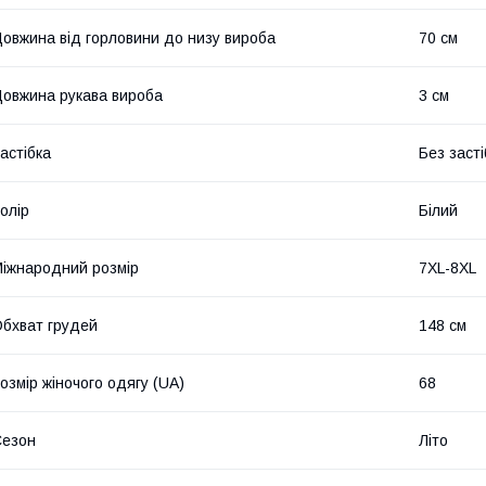
овжина від горловини до низу вироба
70 см
овжина рукава вироба
3 см
астібка
Без засті
олір
Білий
іжнародний розмір
7XL-8XL
бхват грудей
148 см
озмір жіночого одягу (UA)
68
Сезон
Літо