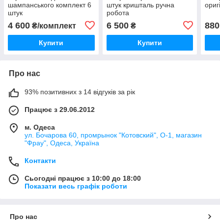
шампанського комплект 6
штук кришталь ручна
ориг
штук
робота
4 600
6 500
880
₴/комплект
₴
Купити
Купити
Про нас
93% позитивних з 14 відгуків за рік
Працює з 29.06.2012
м. Одеса
ул. Бочарова 60, промрынок "Котовский", О-1, магазин
"Фрау", Одеса, Україна
Контакти
Сьогодні працює з 10:00 до 18:00
Показати весь графік роботи
Про нас