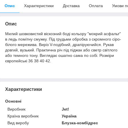
Опис
Характеристики
Доставка
Оплата
Умови п
Опис
Милий шовковистий віскозний боді кольору "мокрий асфальт"
в ледь помітну смужку. Під грудьми обробка з скромного сіро-
білого мережива. Виріз V-подібний, драпіруючийся. Рукав
довгий, вузький. Практична річ під піджак або светр світлого
або темного тону. Виглядає ошатно сама по собі. Розміри
європейські 36 38 40 42.
Характеристики
Основні
Виробник
Jet!
Країна виробник
Україна
Вид виробу
Блузка-комбідрес