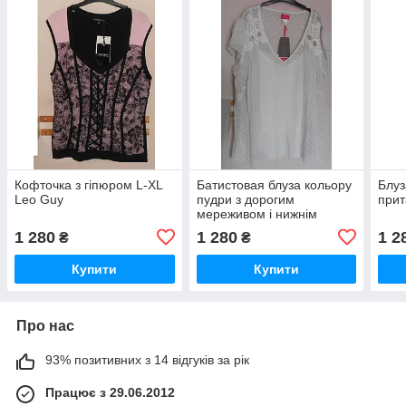
Кофточка з гіпюром L-XL
Батистовая блуза кольору
Блуз
Leo Guy
пудри з дорогим
прит
мереживом і нижнім
топом Sheego
1 280
1 280
1 2
₴
₴
Купити
Купити
Про нас
93% позитивних з 14 відгуків за рік
Працює з 29.06.2012