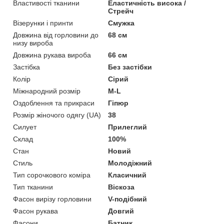
Властивості тканини
Еластичність висока /
Стрейч
Візерунки і принти
Смужка
Довжина від горловини до
68 см
низу вироба
Довжина рукава вироба
66 см
Застібка
Без застібки
Колір
Сірий
Міжнародний розмір
M-L
Оздоблення та прикраси
Гіпюр
Розмір жіночого одягу (UA)
38
Силует
Прилеглий
Склад
100%
Стан
Новий
Стиль
Молодіжний
Тип сорочкового коміра
Класичний
Тип тканини
Віскоза
Фасон вирізу горловини
V-подібний
Фасон рукава
Довгий
Фасони
Батник