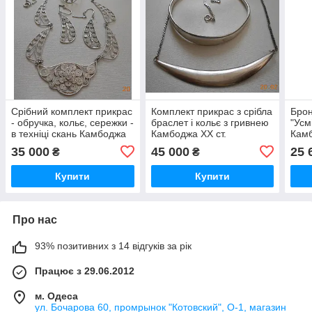
Срібний комплект прикрас
Комплект прикрас з срібла
Брон
- обручка, кольє, сережки -
браслет і кольє з гривнею
"Усм
в техніці скань Камбоджа
Камбоджа ХХ ст.
Камб
ХХ ст.
35 000
45 000
25 
₴
₴
Купити
Купити
Про нас
93% позитивних з 14 відгуків за рік
Працює з 29.06.2012
м. Одеса
ул. Бочарова 60, промрынок "Котовский", О-1, магазин