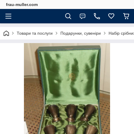
frau-muller.com
Товари та послуги
Подарунки, сувеніри
Набір срібни