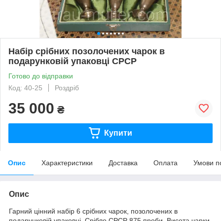
Набір срібних позолочених чарок в
подарунковій упаковці СРСР
Готово до відправки
Код: 40-25
Роздріб
35 000
₴
Купити
Опис
Характеристики
Доставка
Оплата
Умови п
Опис
Гарний цінний набір 6 срібних чарок, позолочених в
подарунковій упаковці. Срібло СРСР 875 проби. Висота чарки