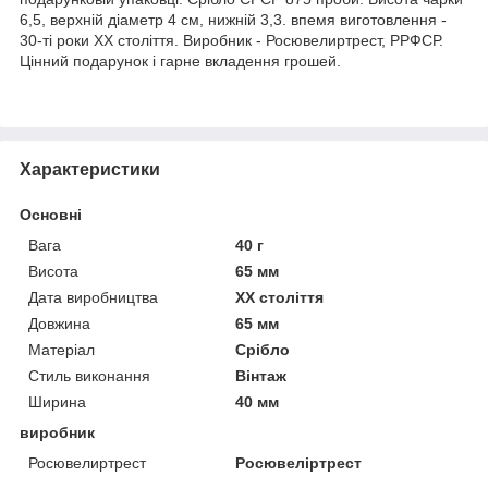
6,5, верхній діаметр 4 см, нижній 3,3. впемя виготовлення -
30-ті роки ХХ століття. Виробник - Росювелиртрест, РРФСР.
Цінний подарунок і гарне вкладення грошей.
Характеристики
Основні
Вага
40 г
Висота
65 мм
Дата виробництва
XX століття
Довжина
65 мм
Матеріал
Срібло
Стиль виконання
Вінтаж
Ширина
40 мм
виробник
Росювелиртрест
Росювеліртрест