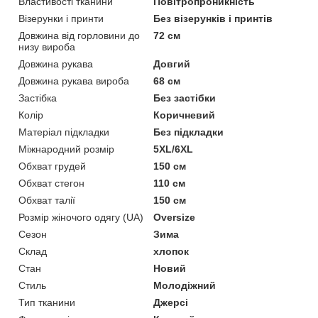
Властивості тканини
Повітропроникність
Візерунки і принти
Без візерунків і принтів
Довжина від горловини до
72 см
низу вироба
Довжина рукава
Довгий
Довжина рукава вироба
68 см
Застібка
Без застібки
Колір
Коричневий
Матеріал підкладки
Без підкладки
Міжнародний розмір
5XL/6XL
Обхват грудей
150 см
Обхват стегон
110 см
Обхват талії
150 см
Розмір жіночого одягу (UA)
Oversize
Сезон
Зима
Склад
хлопок
Стан
Новий
Стиль
Молодіжний
Тип тканини
Джерсі