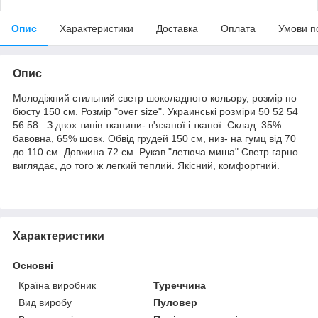
Опис
Характеристики
Доставка
Оплата
Умови п
Опис
Молодіжний стильний светр шоколадного кольору, розмір по
бюсту 150 см. Розмір "over size". Украинські розміри 50 52 54
56 58 . З двох типів тканини- в'язаної і тканої. Склад: 35%
бавовна, 65% шовк. Обвід грудей 150 см, низ- на гумц від 70
до 110 см. Довжина 72 см. Рукав "летюча миша" Светр гарно
виглядає, до того ж легкий теплий. Якісний, комфортний.
Характеристики
Основні
Країна виробник
Туреччина
Вид виробу
Пуловер