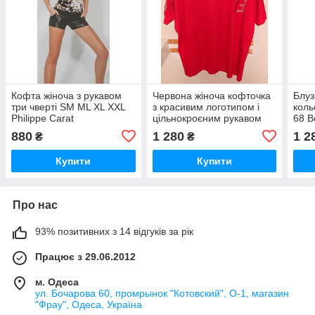
Кофта жіноча з рукавом
Червона жіноча кофточка
Блуз
три чверті SM ML XL XXL
з красивим логотипом і
коль
Philippe Carat
цільнокроєним рукавом
68 B
Kazee
880
1 280
1 2
₴
₴
Купити
Купити
Про нас
93% позитивних з 14 відгуків за рік
Працює з 29.06.2012
м. Одеса
ул. Бочарова 60, промрынок "Котовский", О-1, магазин
"Фрау", Одеса, Україна