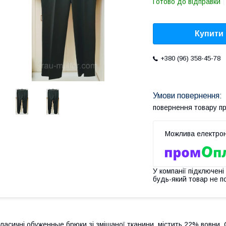
Готово до відправки
Купити
+380 (96) 358-45-78
повернення товару п
У компанії підключені
будь-який товар не п
ласичні обуженные брюки зі змішаної тканини, містить 22% вовни. 