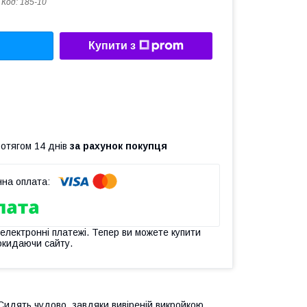
Код:
185-10
Купити з
ротягом 14 днів
за рахунок покупця
 електронні платежі. Тепер ви можете купити
окидаючи сайту.
Сидять чудово, завдяки вивіреній викройкою.