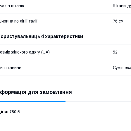
асон штанів
Штани-д
ирина по лінії талії
76 см
Користувальницькі характеристики
озмір жіночого одягу (UA)
52
ип тканини
Сумішев
нформація для замовлення
іна:
780 ₴