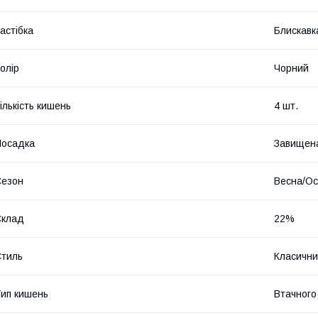
астібка
Блискавк
олір
Чорний
ількість кишень
4 шт.
Посадка
Завищена
Сезон
Весна/Ос
Склад
22%
тиль
Класичн
ип кишень
Втачного