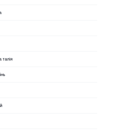
а
 талія
інь
ий