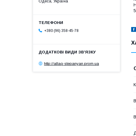
Одеса, Україна
Н
5
+380 (96) 358-45-78
Х
http://allaq-stepanyan.prom.ua
К
В
В
Д