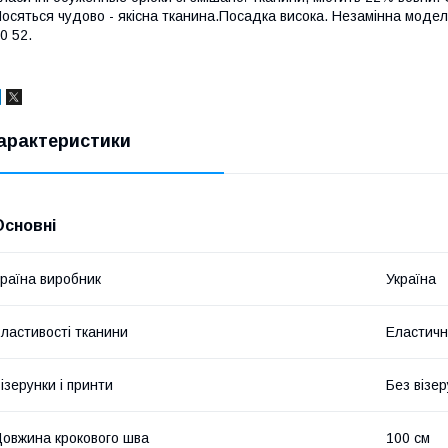
осяться чудово - якісна тканина.Посадка висока. Незамінна модел
0 52.
арактеристики
Основні
раїна виробник
Україна
ластивості тканини
Еластичні
ізерунки і принти
Без візер
овжина крокового шва
100 см