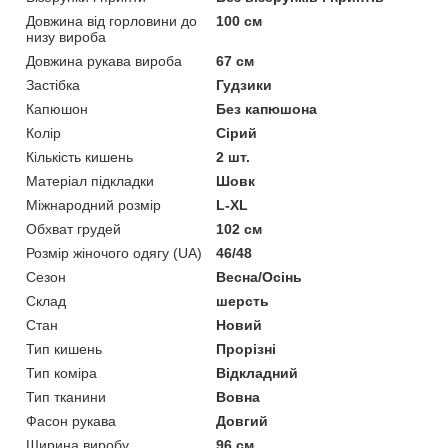
Довжина від горловини до
100 см
низу вироба
Довжина рукава вироба
67 см
Застібка
Гудзики
Капюшон
Без капюшона
Колір
Сірий
Кількість кишень
2 шт.
Матеріал підкладки
Шовк
Міжнародний розмір
L-XL
Обхват грудей
102 см
Розмір жіночого одягу (UA)
46/48
Сезон
Весна/Осінь
Склад
шерсть
Стан
Новий
Тип кишень
Прорізні
Тип коміра
Відкладний
Тип тканини
Вовна
Фасон рукава
Довгий
Ширина виробу
96 см