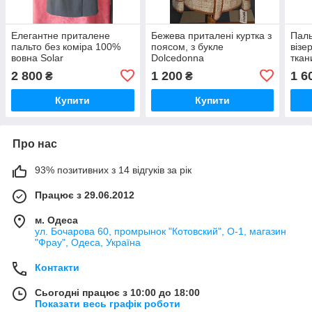
Елегантне приталене
Бежева приталені куртка з
Паль
пальто без коміра 100%
поясом, з букле
візе
вовна Solar
Dolcedonna
ткан
2 800
1 200
1 6
₴
₴
Купити
Купити
Про нас
93% позитивних з 14 відгуків за рік
Працює з 29.06.2012
м. Одеса
ул. Бочарова 60, промрынок "Котовский", О-1, магазин
"Фрау", Одеса, Україна
Контакти
Сьогодні працює з 10:00 до 18:00
Показати весь графік роботи