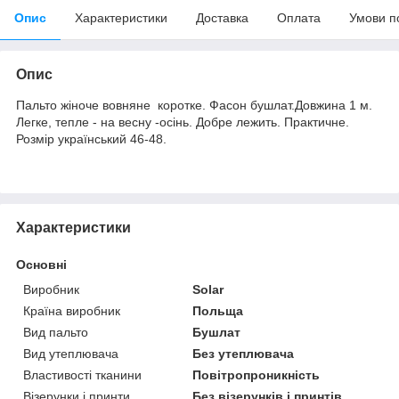
Опис
Характеристики
Доставка
Оплата
Умови п
Опис
Пальто жіноче вовняне коротке. Фасон бушлат.Довжина 1 м.
Легке, тепле - на весну -осінь. Добре лежить. Практичне.
Розмір український 46-48.
Характеристики
Основні
Виробник
Solar
Країна виробник
Польща
Вид пальто
Бушлат
Вид утеплювача
Без утеплювача
Властивості тканини
Повітропроникність
Візерунки і принти
Без візерунків і принтів