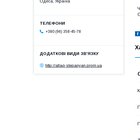
Одеса, Україна
Ч
С
+380 (96) 358-45-78
Х
http://allaq-stepanyan.prom.ua
К
П
П