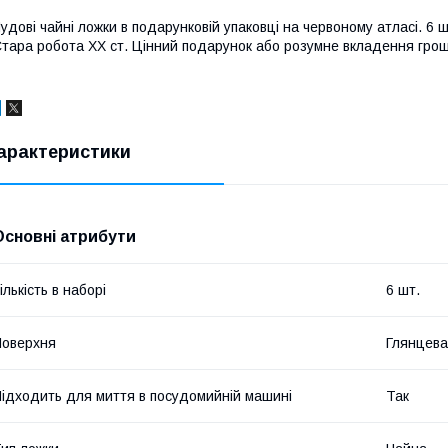
удові чайні ложки в подарунковій упаковці на червоному атласі. 6
тара робота ХХ ст. Цінний подарунок або розумне вкладення гро
арактеристики
Основні атрибути
ількість в наборі
6 шт.
оверхня
Глянцева
ідходить для миття в посудомийній машині
Так