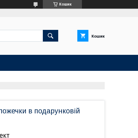
Кошик
Кошик
 ложечки в подарунковій
ект