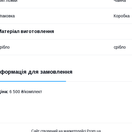
ип ложки
Чайна
паковка
Коробка
Матеріал виготовлення
рібло
срібло
нформація для замовлення
іна:
6 500 ₴/комплект
Сайт створений на маркетплейсі
Prom.ua