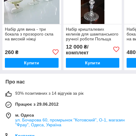
Набір для вина - три
Набір кришталевих
Набі
бокала з прозорого скла
келихів для шампанського
бока
на високій ніжці
ручної роботи Польща
на в
12 000
₴/
260
480
₴
комплект
Купити
Купити
Про нас
93% позитивних з 14 відгуків за рік
Працює з 29.06.2012
м. Одеса
ул. Бочарова 60, промрынок "Котовский", О-1, магазин
"Фрау", Одеса, Україна
Контакти