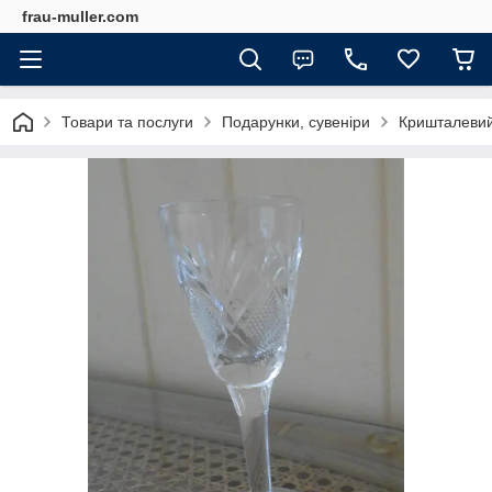
frau-muller.com
Товари та послуги
Подарунки, сувеніри
Кришталевий