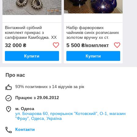
Вінтажний срібний
Набір фарворових
комплект прикрас з
чайників синіх розписаних
сапфірами Камбоджа. ХХ
золотом вручну хх ст.
сторічча
32 000
5 500
₴
₴/комплект
Купити
Купити
Про нас
93% позитивних з 14 відгуків за рік
Працює з 29.06.2012
м. Одеса
ул. Бочарова 60, промрынок "Котовский", О-1, магазин
"Фрау", Одеса, Україна
Контакти