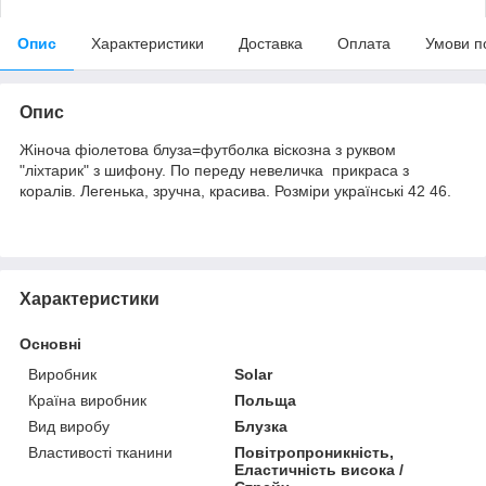
Опис
Характеристики
Доставка
Оплата
Умови п
Опис
Жіноча фіолетова блуза=футболка віскозна з руквом
"ліхтарик" з шифону. По переду невеличка прикраса з
коралів. Легенька, зручна, красива. Розміри українські 42 46.
Характеристики
Основні
Виробник
Solar
Країна виробник
Польща
Вид виробу
Блузка
Властивості тканини
Повітропроникність,
Еластичність висока /