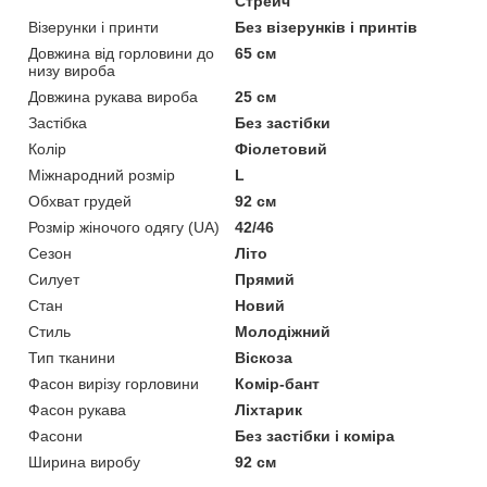
Стрейч
Візерунки і принти
Без візерунків і принтів
Довжина від горловини до
65 см
низу вироба
Довжина рукава вироба
25 см
Застібка
Без застібки
Колір
Фіолетовий
Міжнародний розмір
L
Обхват грудей
92 см
Розмір жіночого одягу (UA)
42/46
Сезон
Літо
Силует
Прямий
Стан
Новий
Стиль
Молодіжний
Тип тканини
Віскоза
Фасон вирізу горловини
Комір-бант
Фасон рукава
Ліхтарик
Фасони
Без застібки і коміра
Ширина виробу
92 см