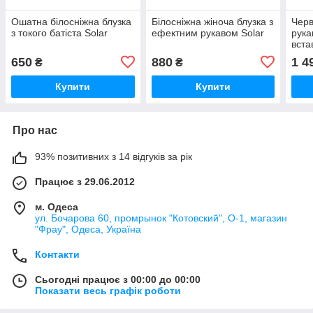
Ошатна білосніжна блузка
Білосніжна жіноча блузка з
Черв
з токого батіста Solar
ефектним рукавом Solar
рука
вста
650
880
1 4
₴
₴
Купити
Купити
Про нас
93% позитивних з 14 відгуків за рік
Працює з 29.06.2012
м. Одеса
ул. Бочарова 60, промрынок "Котовский", О-1, магазин
"Фрау", Одеса, Україна
Контакти
Сьогодні працює з 00:00 до 00:00
Показати весь графік роботи