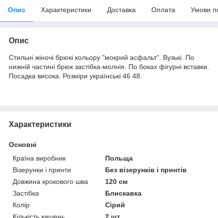
Опис
Характеристики
Доставка
Оплата
Умови п
Опис
Стильні жіночі брюкі кольору "мокрий асфальт". Вузькі. По
нижній частині брюк застібка-молнія. По боках фігурні вставки.
Посадка висока. Розміри українські 46 48.
Характеристики
Основні
Країна виробник
Польща
Візерунки і принти
Без візерунків і принтів
Довжина крокового шва
120 см
Застібка
Блискавка
Колір
Сірий
Кількість кишень
2 шт.