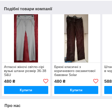
Подібні товари компанії
Атласні жіночі світло-сірі
Брюкі класичні з
Штан
вузькі штани розмір 36-38
коричневого оксамитової
в чо
S&U
бавовни Solar
480
480
588
₴
₴
Купити
Купити
Про нас