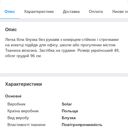
Опис
Характеристики
Доставка
Оплата
Умови п
Опис
Легка біла блузка без рукавів з комірцем-стійкою і строчками
на кокетці підійде для офісу, школи або прогулянки містом.
Тканина віскозна. Застібка на гудзики. Розмір український 48,
обсяг грудей 96 см.
Характеристики
Основні
Виробник
Solar
Країна виробник
Польща
Вид виробу
Блузка
Властивості тканини
Повітропроникність