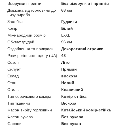
Візерунки і принти
Без візерунків і принтів
Довжина від горловини до
68 см
низу вироба
Застібка
Гудзики
Колір
Білий
Міжнародний розмір
L-XL
Обхват грудей
96 см
Оздоблення та прикраси
Декоративні строчки
Розмір жіночого одягу (UA)
48
Сезон
Літо
Силует
Прямий
Склад
вискоза
Стан
Новий
Стиль
Класичний
Тип сорочкового коміра
Комір-стійка
Тип тканини
Віскоза
Фасон вирізу горловини
Китайський комір-стійка
Фасон рукава
Без рукава
Фасони
Без рукав