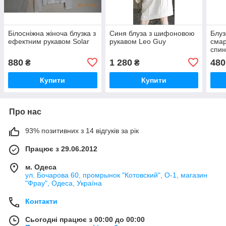
Білосніжна жіноча блузка з
Синя блуза з шифоновою
Блуз
ефектним рукавом Solar
рукавом Leo Guy
смар
спин
880
1 280
480
₴
₴
Купити
Купити
Про нас
93% позитивних з 14 відгуків за рік
Працює з 29.06.2012
м. Одеса
ул. Бочарова 60, промрынок "Котовский", О-1, магазин
"Фрау", Одеса, Україна
Контакти
Сьогодні працює з 00:00 до 00:00