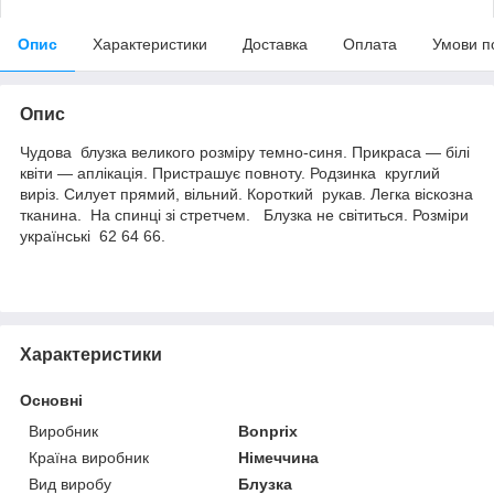
Опис
Характеристики
Доставка
Оплата
Умови п
Опис
Чудова блузка великого розміру темно-синя. Прикраса — білі
квіти — аплікація. Пристрашує повноту. Родзинка круглий
виріз. Силует прямий, вільний. Короткий рукав. Легка віскозна
тканина. На спинці зі стретчем. Блузка не світиться. Розміри
українські 62 64 66.
Характеристики
Основні
Виробник
Bonprix
Країна виробник
Німеччина
Вид виробу
Блузка