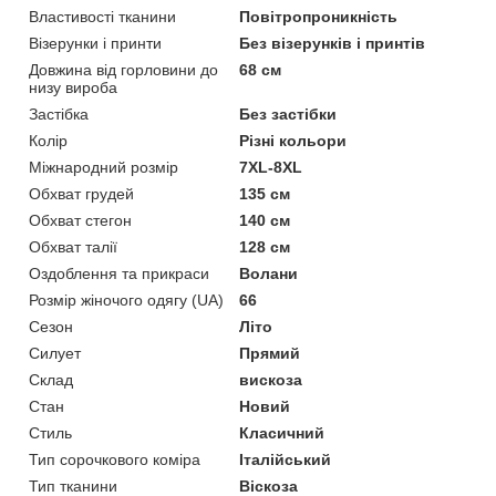
Властивості тканини
Повітропроникність
Візерунки і принти
Без візерунків і принтів
Довжина від горловини до
68 см
низу вироба
Застібка
Без застібки
Колір
Різні кольори
Міжнародний розмір
7XL-8XL
Обхват грудей
135 см
Обхват стегон
140 см
Обхват талії
128 см
Оздоблення та прикраси
Волани
Розмір жіночого одягу (UA)
66
Сезон
Літо
Силует
Прямий
Склад
вискоза
Стан
Новий
Стиль
Класичний
Тип сорочкового коміра
Італійський
Тип тканини
Віскоза