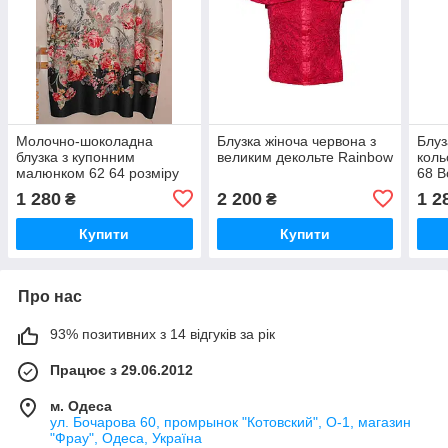
Молочно-шоколадна
Блузка жіноча червона з
Блуз
блузка з купонним
великим декольте Rainbow
коль
малюнком 62 64 розміру
68 B
Bonprix
1 280
2 200
1 2
₴
₴
Купити
Купити
Про нас
93% позитивних з 14 відгуків за рік
Працює з 29.06.2012
м. Одеса
ул. Бочарова 60, промрынок "Котовский", О-1, магазин
"Фрау", Одеса, Україна