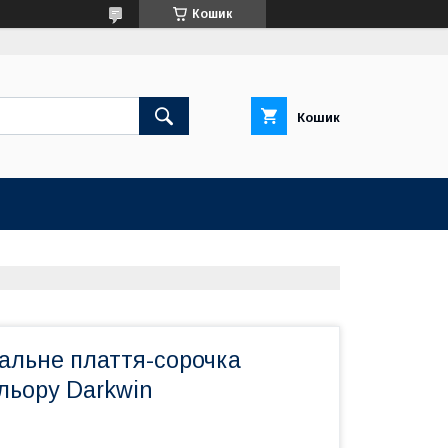
Кошик
Кошик
альне плаття-сорочка
льору Darkwin