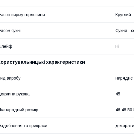
асон вирізу горловини
Круглий
асон сукні
Сукня - 
Шлейф
Ні
Користувальницькі характеристики
ид виробу
нарядне 
овжина рукава
45
іжнародний розмір
46 48 50 
здоблення та прикраси
декорати