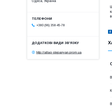
Одеса, Україна
Ш
к
в
+380 (96) 358-45-78
Х
http://allaq-stepanyan.prom.ua
В
К
В