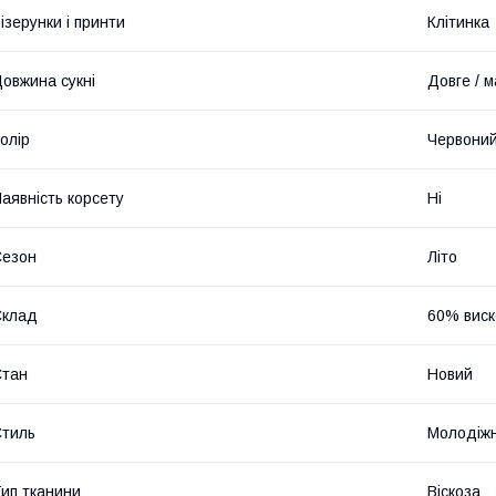
ізерунки і принти
Клітинка
овжина сукні
Довге / м
олір
Червони
аявність корсету
Ні
Сезон
Літо
Склад
60% виск
Стан
Новий
тиль
Молодіж
ип тканини
Віскоза