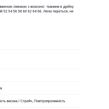
вженою спинкою з віскозної тканини в дрібну
й 52 54 56 58 60 62 64 66. Легко переться, не
на
сть висока / Стрейч, Повітропроникність