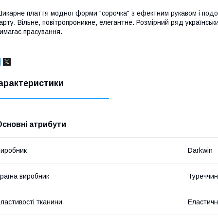
икарне плаття модної форми "сорочка" з ефектним рукавом і подо
арту. Вільне, повітропроникне, елегантне. Розмірний ряд українськи
имагає прасування.
арактеристики
Основні атрибути
иробник
Darkwin
раїна виробник
Туреччи
ластивості тканини
Еластичні