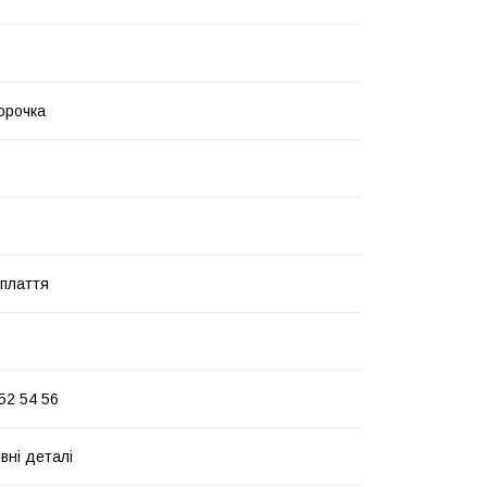
сорочка
плаття
52 54 56
вні деталі