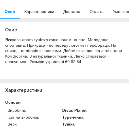
Опис
Характеристики
Доставка
Оплата
Умови п
Опис
Яскрава жовта туніка з капюшоном на літо. Молодіжна,
спортивна. Прикраса - по переду логотип і перфорації. На
спинці - аплікація з написами. Добре виглядає під літні штани.
Комфортна. З натуральної тканини. Легко стирається і
прасується . Розміри українські 60 62 64.
Характеристики
Основні
Виробник
Divas Planet
Країна виробник
Туреччина
Верх
Туніка