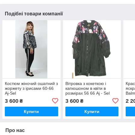
Подібні товари компанії
Костюм жіночий ошатний з
Вітровка з кокеткою і
Крас
жоржету з ірисами 60-66
капюшоном в квіти в
яскр
Aj-Sel
розмірах 56 66 Aj - Sel
Balm
шлей
3 600
3 600
2 2
₴
₴
Купити
Купити
Про нас