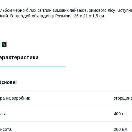
льбом черно-білих світлин зимових пейзажів, зимового лісу. Вступна 
ілий. В твердий обкладинці Розміри: 26 х 21 х 1,5 см.
арактеристики
Основні
раїна виробник
Угорщин
ага
400 г
исота
260 мм