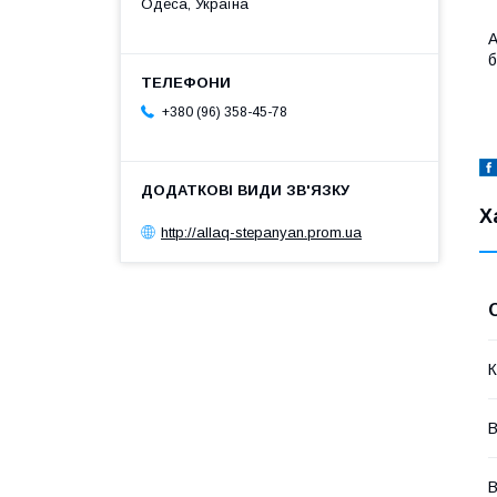
Одеса, Україна
А
б
+380 (96) 358-45-78
Х
http://allaq-stepanyan.prom.ua
К
В
В