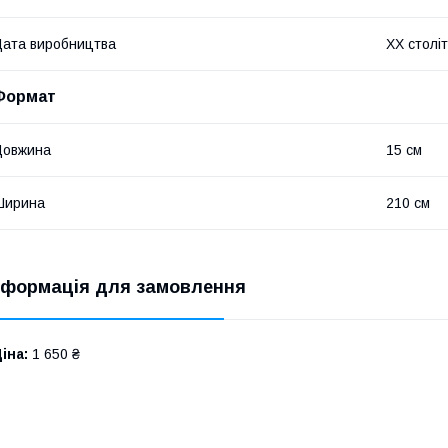
ата виробництва
XX столі
Формат
Довжина
15 см
Ширина
210 см
нформація для замовлення
іна:
1 650 ₴