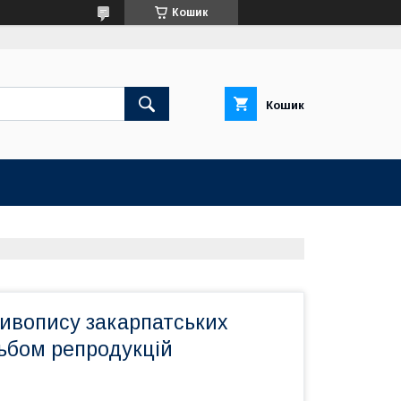
Кошик
Кошик
ивопису закарпатських
ьбом репродукцій