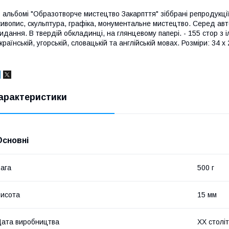
 альбомі "Образотворче мистецтво Закарпття" зіббрані репродукції
ивопис, скульптура, графіка, монументальне мистецтво. Серед авто
идання. В твердій обкладинці, на глянцевому папері. - 155 стор з 
країнській, угорській, словацькій та англійській мовах. Розміри: 34 х 
арактеристики
Основні
ага
500 г
исота
15 мм
ата виробництва
XX столі