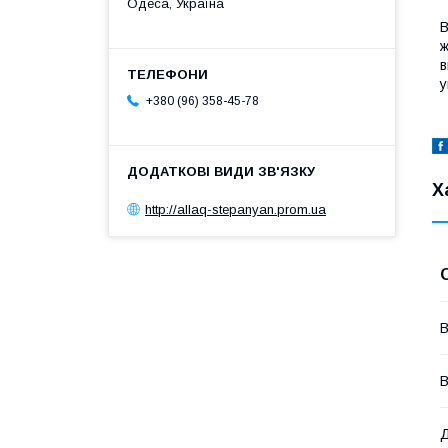
Одеса, Україна
В
ж
в
у
+380 (96) 358-45-78
Х
http://allaq-stepanyan.prom.ua
В
В
Д