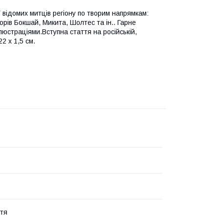
 відомих митців регіону по творим напрямкам:
рів Бокшай, Микита, Шолтес та ін.. Гарне
ілюстраціями.Вступна стаття на російській,
22 х 1,5 см.
ття