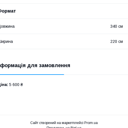
Формат
Довжина
340 см
Ширина
220 см
нформація для замовлення
іна:
5 600 ₴
Сайт створений на маркетплейсі
Prom.ua
Продавець на Bigl.ua