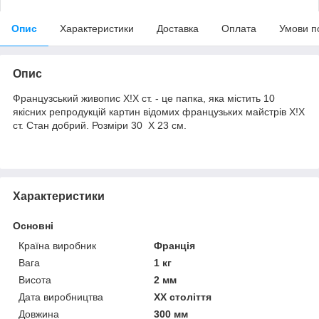
Опис
Характеристики
Доставка
Оплата
Умови п
Опис
Французський живопис Х!Х ст. - це папка, яка містить 10
якісних репродукцій картин відомих французьких майстрів Х!Х
ст. Стан добрий. Розміри 30 Х 23 см.
Характеристики
Основні
Країна виробник
Франція
Вага
1 кг
Висота
2 мм
Дата виробництва
XX століття
Довжина
300 мм