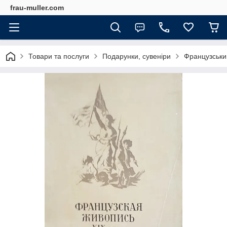
frau-muller.com
Товари та послуги
Подарунки, сувеніри
Французський