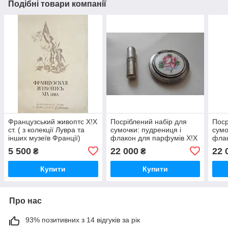
Подібні товари компанії
Французський живоптс Х!Х
Посріблений набір для
Поср
ст. ( з колекції Лувра та
сумочки: пудрениця і
сумо
інших музеїв Франції)
флакон для парфумів Х!Х
флак
століття
стол
5 500
22 000
22 
₴
₴
Купити
Купити
Про нас
93% позитивних з 14 відгуків за рік