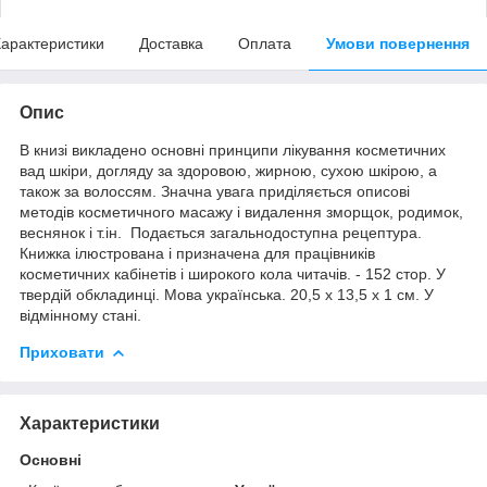
арактеристики
Доставка
Оплата
Умови повернення
Опис
В книзі викладено основні принципи лікування косметичних
вад шкіри, догляду за здоровою, жирною, сухою шкірою, а
також за волоссям. Значна увага приділяється описові
методів косметичного масажу і видалення зморщок, родимок,
веснянок і т.ін. Подається загальнодоступна рецептура.
Книжка ілюстрована і призначена для працівників
косметичних кабінетів і широкого кола читачів. - 152 стор. У
твердій обкладинці. Мова українська. 20,5 х 13,5 х 1 см. У
відмінному стані.
Приховати
Характеристики
Основні