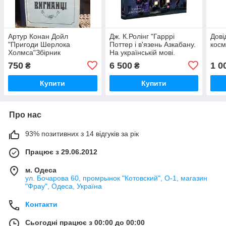
Артур Конан Дойл
Дж. К.Ролінг "Гарррі
Дові
"Пригоди Шерлока
Поттер і в'язень Азкабану.
косм
Холмса"Збірник
На українській мові.
детективів. На українській
Подарункове видання
750
6 500
1 0
₴
₴
мові
Купити
Купити
Про нас
93% позитивних з 14 відгуків за рік
Працює з 29.06.2012
м. Одеса
ул. Бочарова 60, промрынок "Котовский", О-1, магазин
"Фрау", Одеса, Україна
Контакти
Сьогодні працює з 00:00 до 00:00