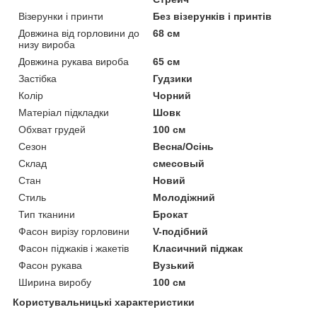
Візерунки і принти
Без візерунків і принтів
Довжина від горловини до
68 см
низу вироба
Довжина рукава вироба
65 см
Застібка
Гудзики
Колір
Чорний
Матеріал підкладки
Шовк
Обхват грудей
100 см
Сезон
Весна/Осінь
Склад
смесовый
Стан
Новий
Стиль
Молодіжний
Тип тканини
Брокат
Фасон вирізу горловини
V-подібний
Фасон піджаків і жакетів
Класичний піджак
Фасон рукава
Вузький
Ширина виробу
100 см
Користувальницькі характеристики