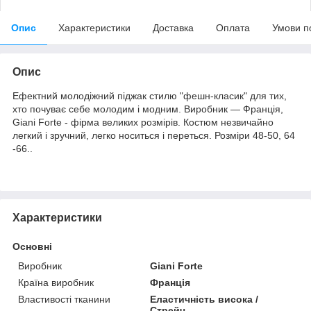
Опис
Характеристики
Доставка
Оплата
Умови п
Опис
Ефектний молодіжний піджак стилю "фешн-класик" для тих,
хто почуває себе молодим і модним. Виробник ― Франція,
Giani Forte - фірма великих розмірів. Костюм незвичайно
легкий і зручний, легко носиться і переться. Розміри 48-50, 64
-66..
Характеристики
Основні
Виробник
Giani Forte
Країна виробник
Франція
Властивості тканини
Еластичність висока /
Стрейч