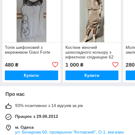
Топік шифоновий з
Костюм жіночий
Моло
мереживом Giani Forte
шоколадного кольору з
закл
ефектною спідницею 62
64 66 Giani Forte
480
1 000
280
₴
₴
Купити
Купити
Про нас
93% позитивних з 14 відгуків за рік
Працює з 29.06.2012
м. Одеса
ул. Бочарова 60, промрынок "Котовский", О-1, магазин