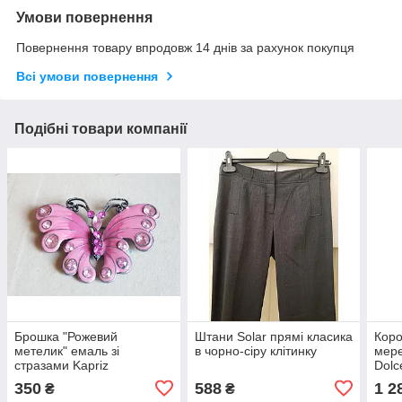
Умови повернення
Повернення товару впродовж 14 днів за рахунок покупця
Всі умови повернення
Подібні товари компанії
Брошка "Рожевий
Штани Solar прямі класика
Коро
метелик" емаль зі
в чорно-сіру клітинку
мер
стразами Kapriz
Dolc
350
588
1 2
₴
₴