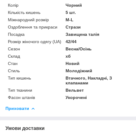
Колір
Чорний
Кількість кишень
5 шт.
Міжнародний розмір
M-L
Оздоблення та прикраси
Стрази
Посадка
Завищена талія
Розмір жіночого одягу (UA)
42/44
Сезон
Весна/Осінь
Склад
хб
Стан
Новий
Стиль
Молодіжний
Тип кишень
Втачного, Накладні, З
клапанами
Тип тканини
Вельвет
Фасон штанів
Укорочені
Приховати
Умови доставки