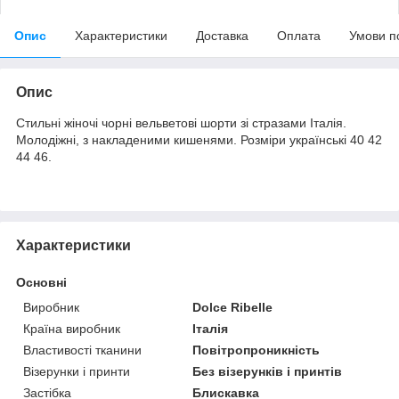
Опис
Характеристики
Доставка
Оплата
Умови п
Опис
Стильні жіночі чорні вельветові шорти зі стразами Італія.
Молодіжні, з накладеними кишенями. Розміри українські 40 42
44 46.
Характеристики
Основні
Виробник
Dolce Ribelle
Країна виробник
Італія
Властивості тканини
Повітропроникність
Візерунки і принти
Без візерунків і принтів
Застібка
Блискавка