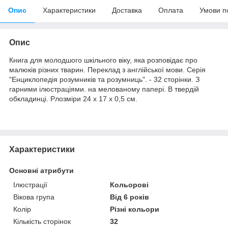
Опис
Характеристики
Доставка
Оплата
Умови п
Опис
Книга для молодшого шкільного віку, яка розповідає про
малюків різних тварин. Переклад з англійської мови. Серія
"Енциклопедія розумників та розумниць". - 32 сторінки. З
гарними ілюстраціями. на мелованому папері. В твердій
обкладинці. Рлозміри 24 х 17 х 0,5 см.
Характеристики
Основні атрибути
Ілюстрації
Кольорові
Вікова група
Від 6 років
Колір
Різні кольори
Кількість сторінок
32