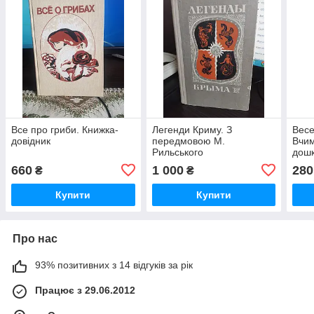
Все про гриби. Книжка-
Легенди Криму. З
Весе
довідник
передмовою М.
Вчим
Рильського
дошк
660
1 000
280
₴
₴
Купити
Купити
Про нас
93% позитивних з 14 відгуків за рік
Працює з 29.06.2012