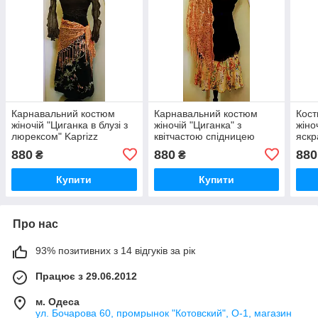
Карнавальний костюм
Карнавальний костюм
Кост
жіночій "Циганка в блузі з
жіночій "Циганка" з
жіно
люрексом" Kaprizz
квітчастою спідницею
яскр
Kaprizz
880
880
880
₴
₴
Купити
Купити
Про нас
93% позитивних з 14 відгуків за рік
Працює з 29.06.2012
м. Одеса
ул. Бочарова 60, промрынок "Котовский", О-1, магазин