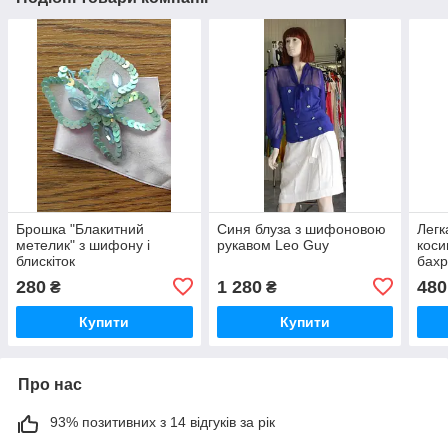
Брошка "Блакитний
Синя блуза з шифоновою
Легк
метелик" з шифону і
рукавом Leo Guy
коси
блискіток
бах
на г
280
1 280
480
₴
₴
Купити
Купити
Про нас
93% позитивних з 14 відгуків за рік