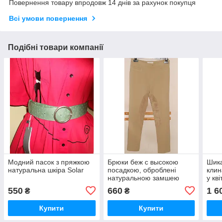
Повернення товару впродовж 14 днів за рахунок покупця
Всі умови повернення
Подібні товари компанії
Модний пасок з пряжкою
Брюки беж с высокою
Шика
натуральна шкіра Solar
посадкою, оброблені
клин
натуральною замшею
у кві
Absolu
550
660
1 6
₴
₴
Купити
Купити