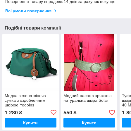
Повернення товару впродовж 14 днів за рахунок покупця
Всі умови повернення
Подібні товари компанії
Модна зелена жіноча
Модний пасок з пряжкою
Туфл
сумка з оздобленням
натуральна шкіра Solar
шкір
шкірою Yogolns
40 M
1 280
550
1 8
₴
₴
Купити
Купити