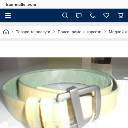
frau-muller.com
Товари та послуги
Пояси, ремені, корсети
Модний жі