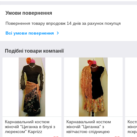
Умови повернення
Повернення товару впродовж 14 днів за рахунок покупця
Всі умови повернення
Подібні товари компанії
Карнавальний костюм
Карнавальний костюм
Кост
жіночій "Циганка в блузі з
жіночій "Циганка" з
жіно
люрексом" Kaprizz
квітчастою спідницею
яскр
Kaprizz