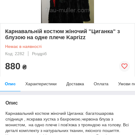
Карнавальній костюм жіночий "Циганка" з
блузою на одне плече Kaprizz
Немає в наявності
Код: 2282
Роздріб
880
₴
Опис
Характеристики
Доставка
Оплата
Умови п
Опис
Карнавальний костюм жіночий Циганка: багатошарова
спідниця , яскрава хустка з бахромою,червона блуза з
монистом, на одно плече і пов'язка з трояндою на голову. Всі
деталі комплекту з натуральних тканин, якісного пошиття.