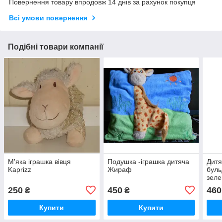
Повернення товару впродовж 14 днів за рахунок покупця
Всі умови повернення
Подібні товари компанії
М'яка іграшка вівця
Подушка -іграшка дитяча
Дитя
Kaprizz
Жираф
буль
зеле
250
450
460
₴
₴
Купити
Купити