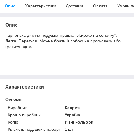
Опис
Характеристики
Доставка
Оплата
Умови п
Опис
Гарненька дитяча подушка-іграшка "Жираф на сонечку".
Легка. Переться. Можна брати із собою на прогулянку або
гратися вдома.
Характеристики
Основні
Виробник
Каприз
Країна виробник
Україна
Колір
Різні кольори
Кількість подушок в наборі
1 шт.