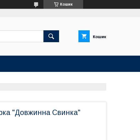
Кошик
Кошик
урка "Довжинна Свинка"