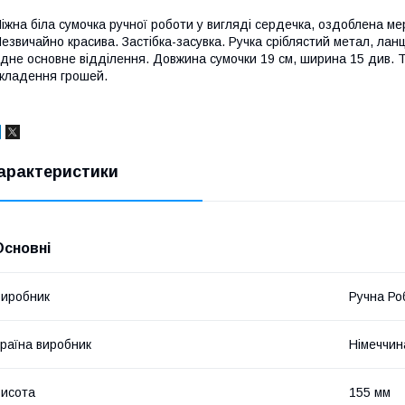
іжна біла сумочка ручної роботи у вигляді сердечка, оздоблена ме
езвичайно красива. Застібка-засувка. Ручка сріблястий метал, лан
дне основне відділення. Довжина сумочки 19 см, ширина 15 див. Т
кладення грошей.
арактеристики
Основні
иробник
Ручна Ро
раїна виробник
Німеччин
исота
155 мм