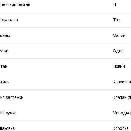
лечовий ремінь
Ні
ідкладка
Так
озмір
Малий
учки
Одна
Стан
Новий
тиль
Класичн
ип застежки
Клапан (f
ип сумки
Минодье
паковка
Коробка