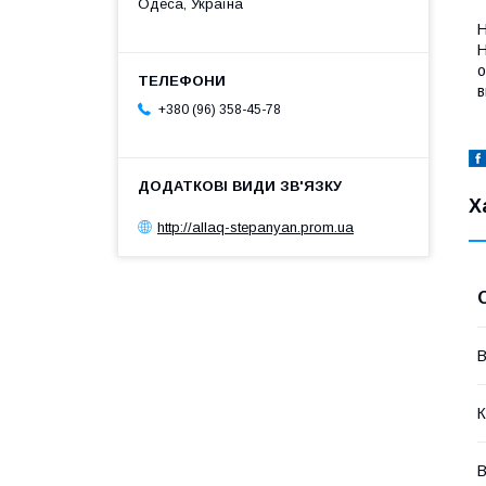
Одеса, Україна
Н
Н
о
в
+380 (96) 358-45-78
Х
http://allaq-stepanyan.prom.ua
В
К
В