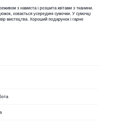
реживом з намиста і розшита квітами з тканини.
цюжок, ховається усередині сумочки. У сумочці
вір мистецтва. Хороший подарунок і гарне
бота
а