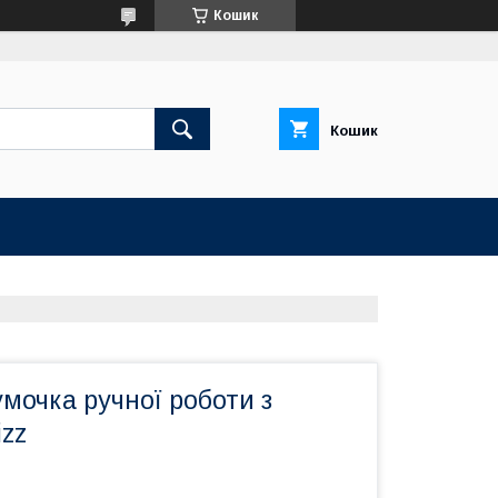
Кошик
Кошик
умочка ручної роботи з
izz