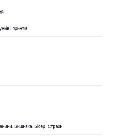
ий
унків і принтів
канини, Вишивка, Бісер, Стрази