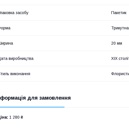
паковка засобу
Пакетик
Форма
Трикутна
Ширина
20 мм
ата виробництва
XIX столі
тиль виконання
Флорист
нформація для замовлення
іна:
1 280 ₴