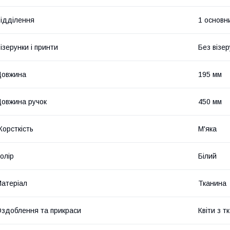
ідділення
1 основн
ізерунки і принти
Без візер
Довжина
195 мм
овжина ручок
450 мм
орсткість
М'яка
олір
Білий
атеріал
Тканина
здоблення та прикраси
Квіти з т