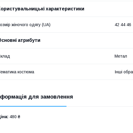
Користувальницькі характеристики
озмір жіночого одягу (UA)
42 44 46
Основні атрибути
Склад
Метал
ематика костюма
Інші обр
нформація для замовлення
іна:
480 ₴