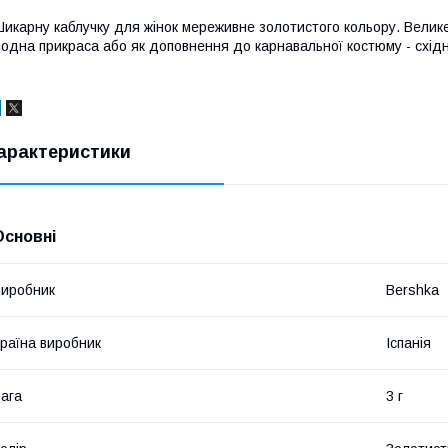
икарну каблучку для жінок мереживне золотистого кольору. Велике
одна прикраса або як доповнення до карнавальної костюму - східн
арактеристики
Основні
иробник
Bershka
раїна виробник
Іспанія
ага
3 г