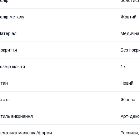
олір
Золотист
олір металу
Жовтий
атеріал
Медична
окриття
Без покр
озмір кільця
17
Стан
Новий
тать
Жіноча
тиль виконання
Арт-деко
ематика малюнка/форми
Рослини, 