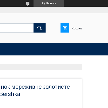
Кошик
Кошик
інок мереживне золотисте
 Bershka