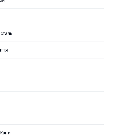
ий
 сталь
иття
Квіти