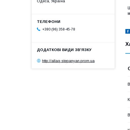
Одеса, Україна
Ш
м
+380 (96) 358-45-78
Х
http://allaq-stepanyan.prom.ua
В
К
В