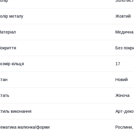
олір
Золотист
олір металу
Жовтий
атеріал
Медична
окриття
Без покр
озмір кільця
17
Стан
Новий
тать
Жіноча
тиль виконання
Арт-деко
ематика малюнка/форми
Рослини, 