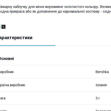
икарну каблучку для жінок мереживне золотистого кольору. Велике
одна прикраса або як доповнення до карнавальної костюму - східн
арактеристики
Основні
иробник
Bershka
раїна виробник
Іспанія
ага
3 г