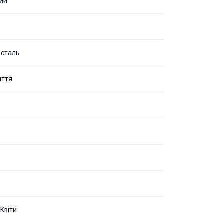
ий
 сталь
иття
Квіти