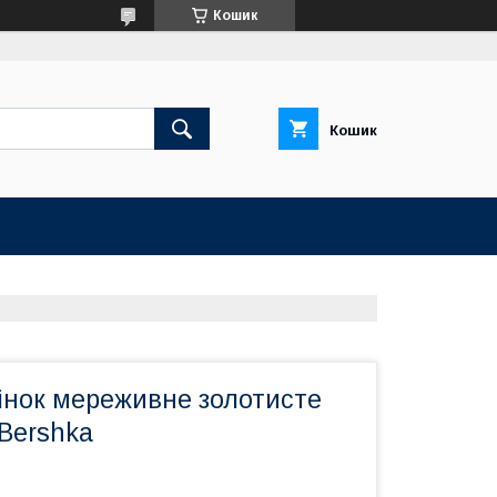
Кошик
Кошик
інок мереживне золотисте
 Bershka