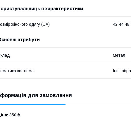
Користувальницькі характеристики
озмір жіночого одягу (UA)
42 44 46
Основні атрибути
Склад
Метал
ематика костюма
Інші обр
нформація для замовлення
іна:
350 ₴