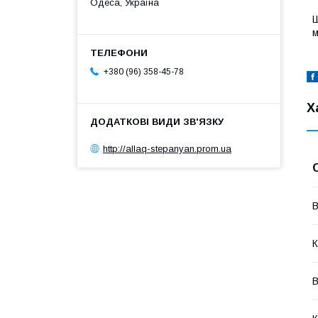
Одеса, Україна
Ш
м
+380 (96) 358-45-78
Х
http://allaq-stepanyan.prom.ua
В
К
В