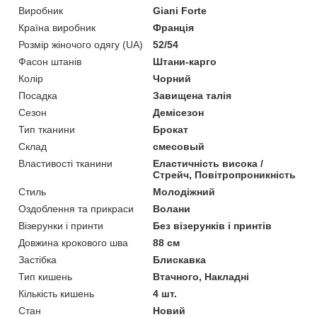
Виробник
Giani Forte
Країна виробник
Франція
Розмір жіночого одягу (UA)
52/54
Фасон штанів
Штани-карго
Колір
Чорний
Посадка
Завищена талія
Сезон
Демісезон
Тип тканини
Брокат
Склад
смесовый
Властивості тканини
Еластичність висока /
Стрейч, Повітропроникність
Стиль
Молодіжний
Оздоблення та прикраси
Волани
Візерунки і принти
Без візерунків і принтів
Довжина крокового шва
88 см
Застібка
Блискавка
Тип кишень
Втачного, Накладні
Кількість кишень
4 шт.
Стан
Новий