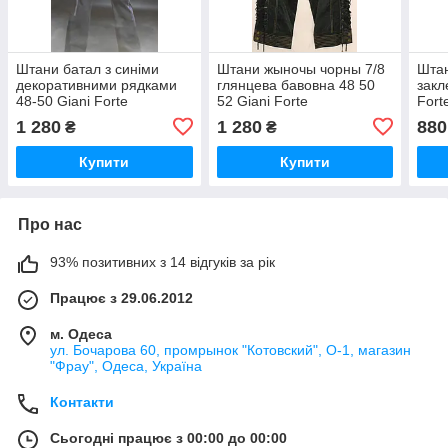
Штани батал з синіми
Штани жыночы чорны 7/8
Штан
декоративними рядками
глянцева бавовна 48 50
закл
48-50 Giani Forte
52 Giani Forte
Fort
1 280
1 280
880
₴
₴
Купити
Купити
Про нас
93% позитивних з 14 відгуків за рік
Працює з 29.06.2012
м. Одеса
ул. Бочарова 60, промрынок "Котовский", О-1, магазин
"Фрау", Одеса, Україна
Контакти
Сьогодні працює з 00:00 до 00:00