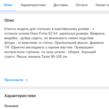
Опис
Характеристики
Доставка
Оплата
Умови п
Опис
Класна модель для стильних в королівському розмірі - з
останніх штанів Giani Forte 52-54 українські розміри. Вивірена
викрійка - добре сидять, не визначають ніяких недоліків
фігури - ні животиків, ні стегон. Оригінальний фасон. Довжина
7/8. Ефектно виглядають з гарним взуттям. Прикрашені
контрастною стрічкою, по низу штанін - оборка. Хороший
стретч. Якісна тканина.Талія 96-105 см.
Приховати
Характеристики
Основні